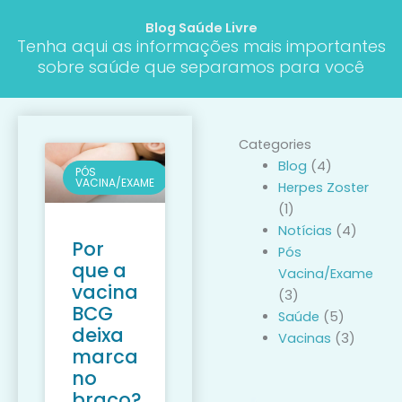
Skip
Blog Saúde Livre
to
Tenha aqui as informações mais importantes
content
sobre saúde que separamos para você
Categories
Blog
(4)
PÓS
VACINA/EXAME
Herpes Zoster
(1)
Notícias
(4)
Por
Pós
que a
Vacina/Exame
vacina
(3)
BCG
Saúde
(5)
deixa
Vacinas
(3)
marca
no
braço?