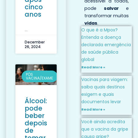
acessível a todos,
cinco
pode
salvar
e
anos
transformar muitas
vidas
.
O que é a Mpox?
LEIA MAIS »
Entenda a doença
December
declarada emergência
26, 2024
de saúde pública
global
Read More »
PÓS
VACINA/EXAME
Vacinas para viagem:
saiba quais destinos
exigem e quais
Álcool:
documentos levar
pode
Read More »
beber
depois
Você ainda acredita
de
que a vacina da gripe
tomar