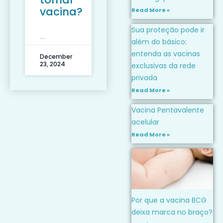
causa gripe?
vacina?
Read More »
Sua proteção pode ir
LEIA MAIS »
além do básico:
entenda as vacinas
December
23, 2024
exclusivas da rede
privada
Read More »
Vacina Pentavalente
acelular
Read More »
Por que a vacina BCG
deixa marca no braço?