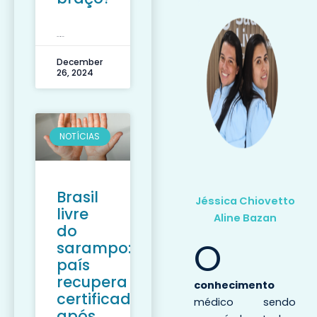
LEIA MAIS »
December
26, 2024
NOTÍCIAS
Brasil
Jéssica Chiovetto
livre
Aline Bazan
do
O
sarampo:
país
recupera
conhecimento
certificado
médico sendo
após