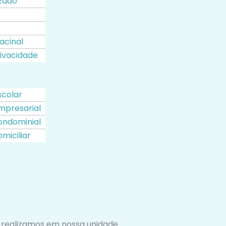
zado
acinal
rivacidade
scolar
mpresarial
ondominial
miciliar
realizamos em nossa unidade.