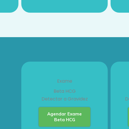
Exame
Beta HCG
Detectar a Gravidez
D
Agendar Exame
Beta HCG