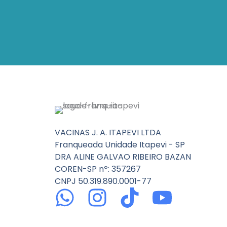
VACINAS J. A. ITAPEVI LTDA
Franqueada Unidade Itapevi - SP
DRA ALINE GALVAO RIBEIRO BAZAN
COREN-SP nº: 357267
CNPJ 50.319.890.0001-77
W
I
T
Y
h
n
i
o