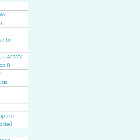
la
er
ente
ica ACWY
ca B
e
cas
tapora
olite)