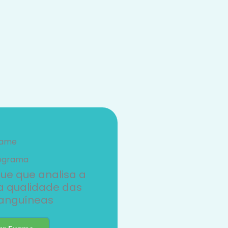
xame
ograma
ue que analisa a
a qualidade das
sanguíneas