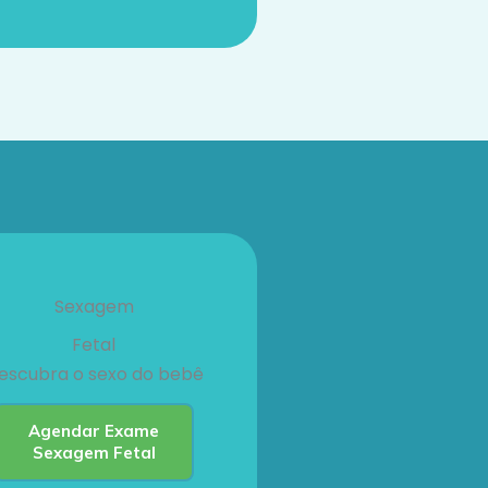
Sexagem
Fetal
escubra o sexo do bebê
Agendar Exame
Sexagem Fetal