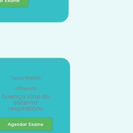
ar Exame
Teste Rápido
Influenza
Doença Viral do
sistema
respiratório
Agendar Exame