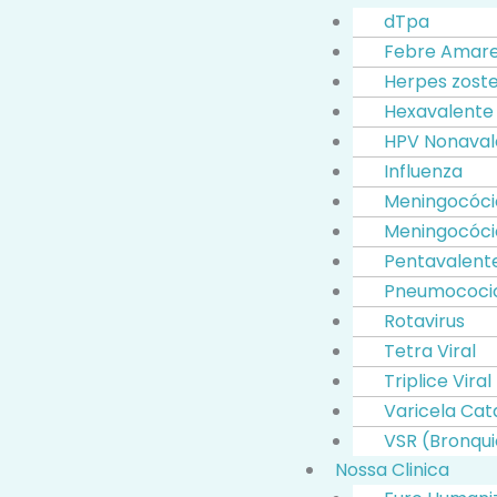
dTpa
Febre Amare
Herpes zost
Hexavalente
HPV Nonaval
Influenza
Meningocóc
Meningocóci
Pentavalent
Pneumococi
Rotavirus
Tetra Viral
Triplice Viral
Varicela Ca
VSR (Bronqui
Nossa Clinica