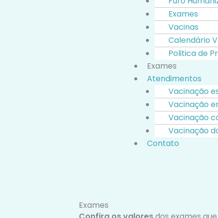
Furo Humani
Exames
Vacinas
Calendário V
Politica de P
Exames
Atendimentos
Vacinação e
Vacinação e
Vacinação c
Vacinação do
Contato
Exames
Confira os valores
dos exames que 