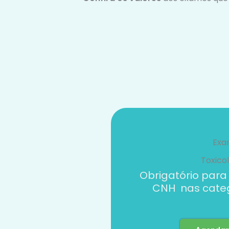
Exa
Toxico
Obrigatório para
CNH nas catego