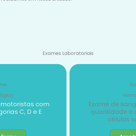
Exames Laboratoriais
me
E
lógico
Hem
 motoristas com
Exame de sang
rias C, D e E
quantidade e 
células 