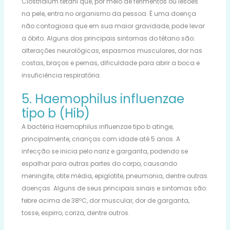
Clostridium tetani que, por meio de ferimentos ou lesões
na pele, entra no organismo da pessoa. É uma doença
não contagiosa que em sua maior gravidade, pode levar
a óbito. Alguns dos principais sintomas do tétano são:
alterações neurológicas, espasmos musculares, dor nas
costas, braços e pernas, dificuldade para abrir a boca e
insuficiência respiratória.
5. Haemophilus influenzae
tipo b (Hib)
A bactéria Haemophilus influenzae tipo b atinge,
principalmente, crianças com idade até 5 anos. A
infecção se inicia pelo nariz e garganta, podendo se
espalhar para outras partes do corpo, causando
meningite, otite média, epiglotite, pneumonia, dentre outras
doenças. Alguns de seus principais sinais e sintomas são:
febre acima de 38ºC, dor muscular, dor de garganta,
tosse, espirro, coriza, dentre outros.