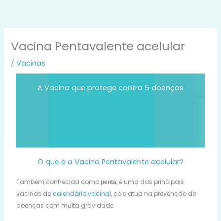
Skip
to
content
Vacina Pentavalente acelular
/
Vacinas
A Vacina que protege contra 5 doenças
O que é a Vacina Pentavalente acelular?
Também conhecida como
, é uma das principais
penta
vacinas do
calendário vacinal
, pois atua na prevenção de
doenças com muita gravidade