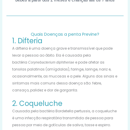
bebês a partir dos 2 meses e crianças até os 7 anos
Quais Doenças a penta Previne?
1. Difteria
A difteria é uma doença grave e transmissível que pode
levar a pessoa ao óbito. Ela é causada pela
bactéria
e pode afetar as
Corynebacterium diphtheriae
tonsilas palatinas (amígdalas), faringe, laringe, nariz e,
ocasionalmente, as mucosas e a pele. Alguns dos sinais e
sintomas mais comuns dessa doença são: febre,
cansaço, palidez e dor de garganta.
2. Coqueluche
Causada pela bactéria Bordetella pertussis, a coqueluche
é uma infecção respiratória transmitida de pessoa para
pessoa por meio de gotículas de saliva, tosse e espirro.