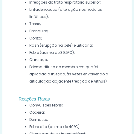
Infecções do trato respiratório superior;
Linfadenopatia (alteração nos nódulos
linfáticos);
Tosse;
Bronquite;
Coriza;
Rash (erupção na pele) e urticária;
Febre (acima de 39,5ºC);
Cansaço;
Edema difuso do membro em que foi
aplicada a injeção, às vezes envolvendo a
articulação adjacente (reação de Arthus)
Reações Raras
Convulsões febris;
Coceira;
Dermatite;
Febre alta (acima de 40ºC);
Choro agudo ou incontrolável;