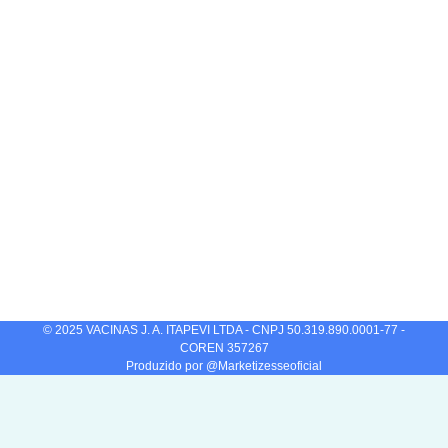
© 2025 VACINAS J. A. ITAPEVI LTDA - CNPJ 50.319.890.0001-77 -
COREN 357267
Produzido por @Marketizesseoficial