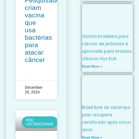
Pesquisadores
criam
vacina
que
usa
Vacina brasileira para
bactérias
câncer de próstata é
para
aprovada para ensaios
atacar
clínicos nos EUA
câncer
Read More »
LEIA MAIS »
December
26, 2024
Brasil livre do sarampo:
país recupera
PÓS
certificado após cinco
VACINA/EXAME
anos
Read More »