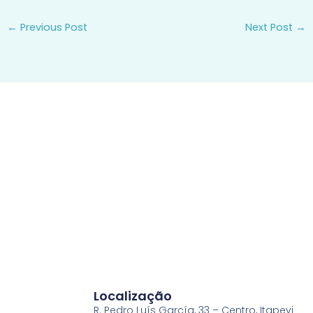
←
Previous Post
Next Post
→
Localização
R. Pedro Luís García, 33 – Centro, Itapevi