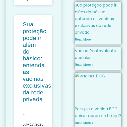
Sua proteção pode ir
além do básico:
entenda as vacinas
Sua
exclusivas da rede
proteção
privada
pode ir
Read More »
além
Vacina Pentavalente
do
acelular
básico:
entenda
Read More »
as
vacinas
exclusivas
da rede
privada
Por que a vacina BCG
deixa marca no braço?
LEIA MAIS »
Read More »
July 17, 2025