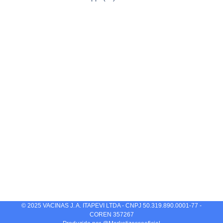
© 2025 VACINAS J. A. ITAPEVI LTDA - CNPJ 50.319.890.0001-77 -
COREN 357267