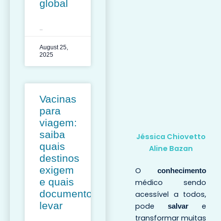
global
LEIA MAIS »
August 25,
2025
Vacinas
para
viagem:
saiba
Jéssica Chiovetto
quais
Aline Bazan
destinos
exigem
O
conhecimento
e quais
médico sendo
documentos
acessível a todos,
levar
pode
e
salvar
transformar muitas