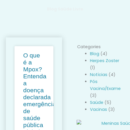
Skip
Blog Saúde Livre
to
Tenha aqui as informações mais importantes sobre
content
saúde que separamos para você
Categories
Page
Page
Blog
(4)
O que
Herpes Zoster
é a
(1)
Mpox?
Notícias
(4)
Entenda
Pós
a
Vacina/Exame
doença
(3)
declarada
Saúde
(5)
emergência
Vacinas
(3)
de
saúde
pública