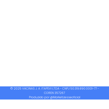
© 2025 VACINAS J. A. ITAPEVI LTDA - CNPJ 50.319.890.0001-77 -
COREN 357267
Produzido por @Marketizesseoficial