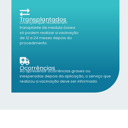
Transplantados
Crianças que receberam
transplante de medula óssea
só podem realizar a vacinação
de 12 a 24 meses depois do
procedimento.
Ocorrências
Ao apresentar ocorrências graves ou
inesperadas depois da aplicação, o serviço que
realizou a vacinação deve ser informado.