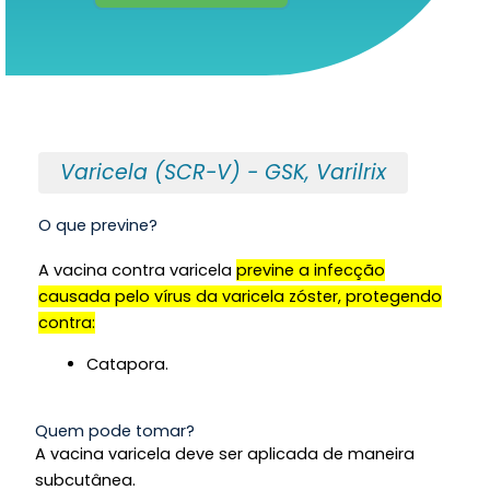
Varicela (SCR-V) - GSK, Varilrix
O que previne?
A vacina contra varicela
previne a infecção
causada pelo vírus da varicela zóster, protegendo
contra:
Catapora.
Quem pode tomar?
A vacina varicela deve ser aplicada de maneira
subcutânea.