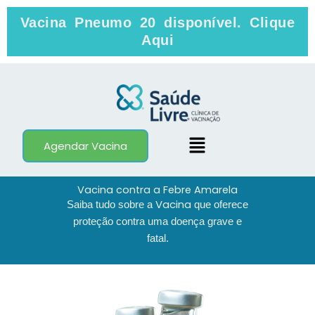
Skip
Vacina Pneumo 20 disponível. Clique
to
Aqui
content
Menu
Agendar Vacina
Vacina contra a Febre Amarela
Vacina
Saiba tudo sobre a
que oferece
proteção contra uma doença grave e
fatal.