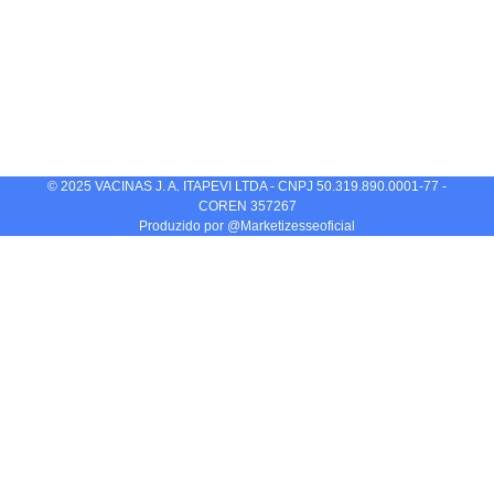
© 2025 VACINAS J. A. ITAPEVI LTDA - CNPJ 50.319.890.0001-77 -
COREN 357267
Produzido por @Marketizesseoficial